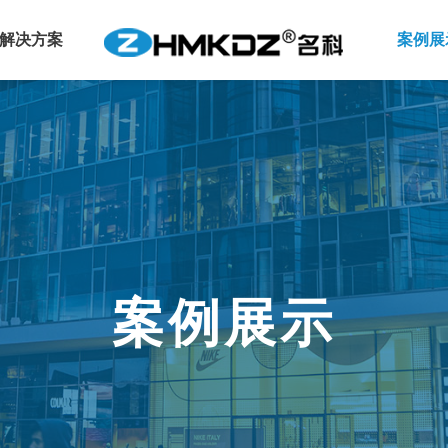
解决方案
案例展
人行道闸
车位指引
摆闸
视频车位引导
三辊闸
超声波车位引导
翼闸
无线地磁车位引
广告门
人脸识别门禁
案例展示
全高转闸