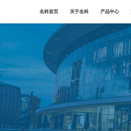
名科首页
关于名科
产品中心
楼宇对讲
车牌识别
单元主机
车牌识别机
室内分机
停车通道机
管理主机
广告道闸
直杆道闸
栅栏道闸
折臂道闸