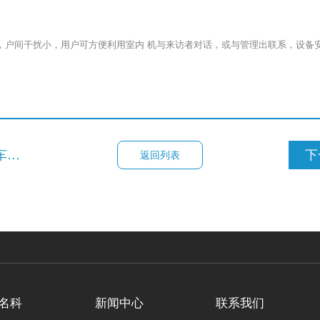
，户间干扰小，用户可方便利用室内 机与来访者对话，或与管理出联系，设备
小区广告道闸车牌识别系统-高清车牌识别-高速变频道闸
下
返回列表
名科
新闻中心
联系我们